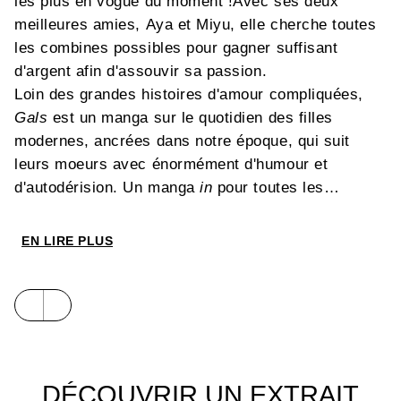
les plus en vogue du moment !Avec ses deux
meilleures amies, Aya et Miyu, elle cherche toutes
les combines possibles pour gagner suffisant
d'argent afin d'assouvir sa passion.
Loin des grandes histoires d'amour compliquées,
Gals
est un manga sur le quotidien des filles
modernes, ancrées dans notre époque, qui suit
leurs moeurs avec énormément d'humour et
d'autodérision. Un manga
in
pour toutes les
apprenties Lolitas adeptes de la mode, véritable
succès au Japon avec notamment une adaptation
EN LIRE PLUS
en dessin animé.
DÉCOUVRIR UN EXTRAIT