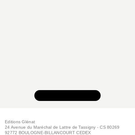
VOIR TOUTE LA SÉRIE
Editions Glénat
24 Avenue du Maréchal de Lattre de Tassigny - CS 80269
92772 BOULOGNE-BILLANCOURT CEDEX