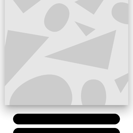
PAPIER
7,20 €