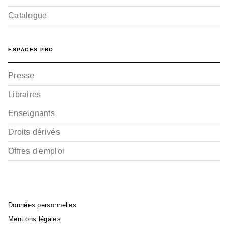
Catalogue
ESPACES PRO
Presse
Libraires
SUSPENSE
Enseignants
The Ghost in the shell -
Stand Alone Complex…
Yu Kinutani
Droits dérivés
Shirow Masamune
09/10/2013
Offres d'emploi
Données personnelles
Mentions légales