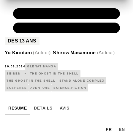
PAPIER
10,95 €
NUMÉRIQUE
6,99 €
DÈS
13
ANS
Yu Kinutani
(
Auteur
)
Shirow Masamune
(
Auteur
)
20.08.2014
GLÉNAT MANGA
SEINEN
>
THE GHOST IN THE SHELL
THE GHOST IN THE SHELL - STAND ALONE COMPLEX
SUSPENSE
AVENTURE
SCIENCE-FICTION
RÉSUMÉ
DÉTAILS
AVIS
FR
EN