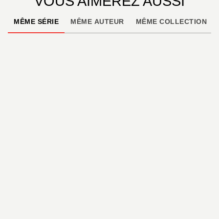
VOUS AIMEREZ AUSSI
MÊME SÉRIE
MÊME AUTEUR
MÊME COLLECTION
AVENTURE
Les Gouttes de dieu -
Héritage - Tome 02
Tadashi Agi