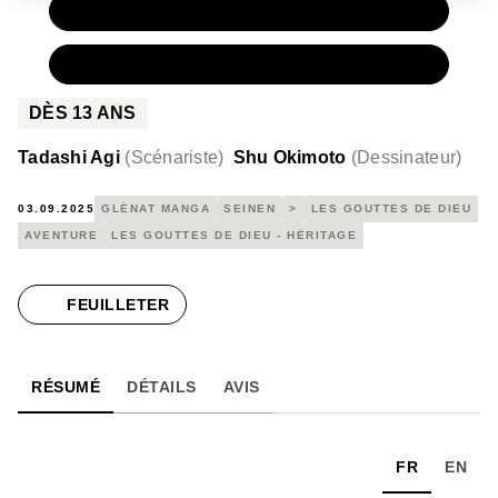
PAPIER
9,50 €
NUMÉRIQUE
5,99 €
DÈS
13
ANS
Tadashi Agi
(
Scénariste
)
Shu Okimoto
(
Dessinateur
)
03.09.2025
GLÉNAT MANGA
SEINEN
>
LES GOUTTES DE DIEU
AVENTURE
LES GOUTTES DE DIEU - HÉRITAGE
FEUILLETER
RÉSUMÉ
DÉTAILS
AVIS
FR
EN