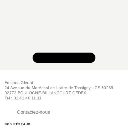
Shu Okimoto
21/01/2026
VOIR TOUTE LA SÉRIE
Editions Glénat
24 Avenue du Maréchal de Lattre de Tassigny - CS 80269
92772 BOULOGNE-BILLANCOURT CEDEX
Tel : 01.41.46.11.11
Contactez-nous
NOS RÉSEAUX