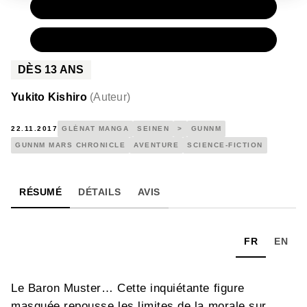
PAPIER
7,90 €
NUMÉRIQUE
4,99 €
DÈS
13
ANS
Yukito Kishiro
(
Auteur
)
22.11.2017
GLÉNAT MANGA
SEINEN
>
GUNNM
GUNNM MARS CHRONICLE
AVENTURE
SCIENCE-FICTION
RÉSUMÉ
DÉTAILS
AVIS
FR
EN
Le Baron Muster… Cette inquiétante figure
masquée repousse les limites de la morale sur