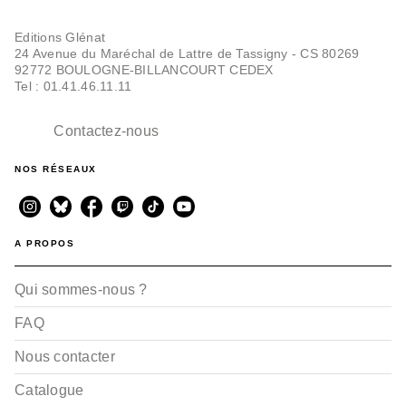
Editions Glénat
24 Avenue du Maréchal de Lattre de Tassigny - CS 80269
92772 BOULOGNE-BILLANCOURT CEDEX
SCIENCE-FICTION
Le Dernier écrivain -
Tel : 01.41.46.11.11
Tome 01
Chitose Akai
22/04/2026
Contactez-nous
NOS RÉSEAUX
A PROPOS
Qui sommes-nous ?
FAQ
Nous contacter
Catalogue