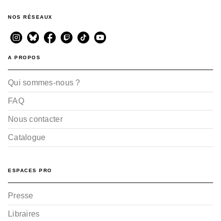
NOS RÉSEAUX
A PROPOS
FANTASY
Les Contes de Terremer
Qui sommes-nous ?
- Tome 03
Goro Miyazaki
09/05/2007
FAQ
Nous contacter
Catalogue
ESPACES PRO
Presse
FANTASY
Les Contes de Terremer
Libraires
- Tome 04