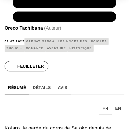
PAPIER
7,90 €
NUMÉRIQUE
4,99 €
Oreco Tachibana
(
Auteur
)
02.07.2025
GLÉNAT MANGA
LES NOCES DES LUCIOLES
SHOJO +
ROMANCE
AVENTURE
HISTORIQUE
FEUILLETER
RÉSUMÉ
DÉTAILS
AVIS
FR
EN
Kotaro, le garde du corps de Satoko depuis de