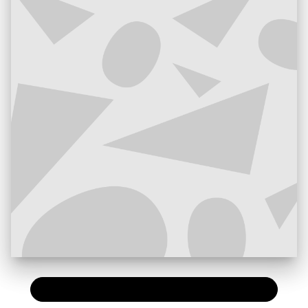
PAPIER
7,20 €