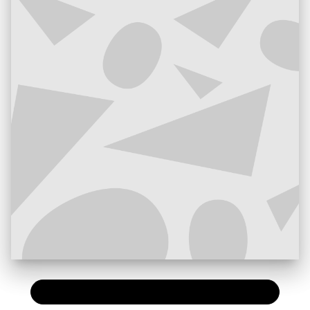
PAPIER
7,20 €