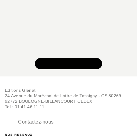
VOIR TOUTE LA SÉRIE
Editions Glénat
24 Avenue du Maréchal de Lattre de Tassigny - CS 80269
92772 BOULOGNE-BILLANCOURT CEDEX
Tel : 01.41.46.11.11
Contactez-nous
NOS RÉSEAUX