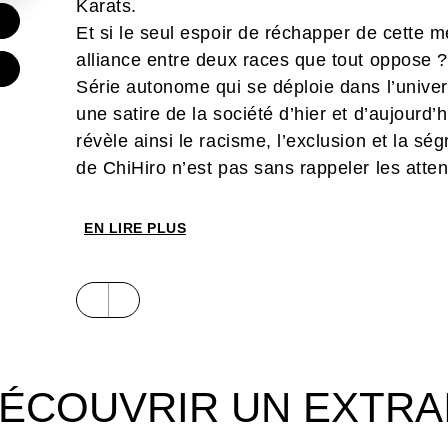
Karats.
Et si le seul espoir de réchapper de cette 
alliance entre deux races que tout oppose ?
Série autonome qui se déploie dans l’univ
une satire de la société d’hier et d’aujourd
révèle ainsi le racisme, l’exclusion et la ség
de ChiHiro n’est pas sans rappeler les atte
conséquences. Si les démons sont bien prése
une touche fantastique au récit, et à mettre 
EN LIRE PLUS
et de ses lois. Que vous soyez fan de
Stray
VanRah,
Mortician
vous tend les bras.
ÉCOUVRIR UN EXTRA