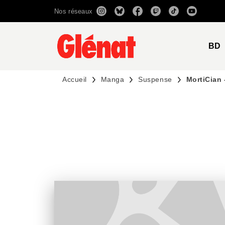
Nos réseaux
MENU
RECHERCHE
CONTENU
BD
Accueil
Manga
Suspense
MortiCian 