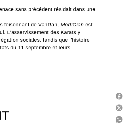
menace sans précédent résidait dans une
ers foisonnant de VanRah,
MortiCian
est
’hui. L’asservissement des Karats y
régation sociales, tandis que l’histoire
ntats du 11 septembre et leurs
nts ici, ils servent surtout à apporter
en valeur la trouble ambiguïté d’Ishtar
 Dog
ou désiriez découvrir l’univers de
P
IT