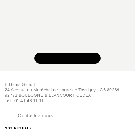
VOIR TOUTE LA SÉRIE
Editions Glénat
24 Avenue du Maréchal de Lattre de Tassigny - CS 80269
92772 BOULOGNE-BILLANCOURT CEDEX
Tel : 01.41.46.11.11
Contactez-nous
NOS RÉSEAUX