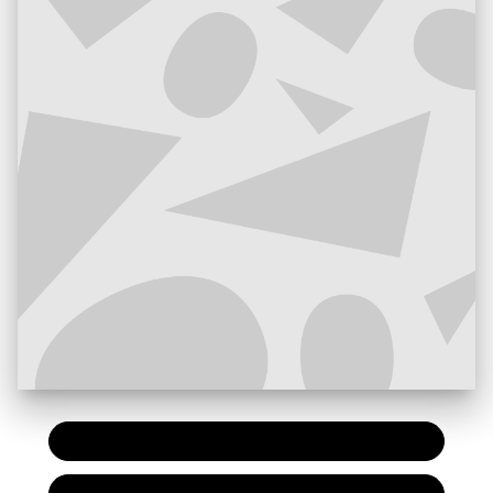
PAPIER
7,20 €