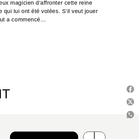
eux magicien d’affronter cette reine
qui lui ont été volées. S’il veut jouer
 tout a commencé…
IT
P
C
VOIR TOUTE LA SÉRIE