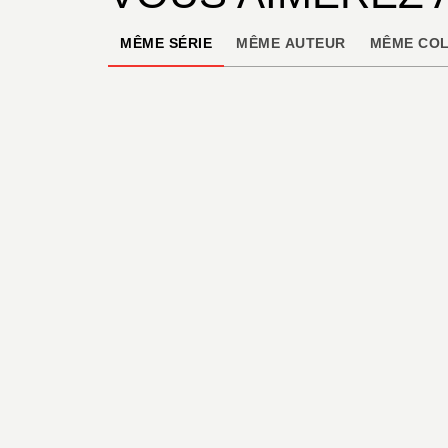
MÊME SÉRIE
MÊME AUTEUR
MÊME COL
HISTORIQUE
Oldman - Tome 01
Chang Sheng
11/02/2026