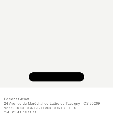
VOIR TOUTE LA SÉRIE
Editions Glénat
24 Avenue du Maréchal de Lattre de Tassigny - CS 80269
92772 BOULOGNE-BILLANCOURT CEDEX
Tel : 01.41.46.11.11