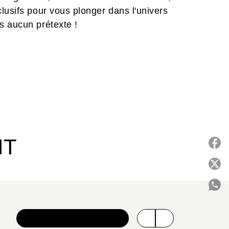
lusifs pour vous plonger dans l'univers
s aucun prétexte !
IT
P
C
VOIR TOUTE LA SÉRIE