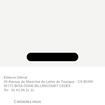
VOIR TOUTE LA SÉRIE
Editions Glénat
24 Avenue du Maréchal de Lattre de Tassigny - CS 80269
92772 BOULOGNE-BILLANCOURT CEDEX
Tel : 01.41.46.11.11
Contactez-nous