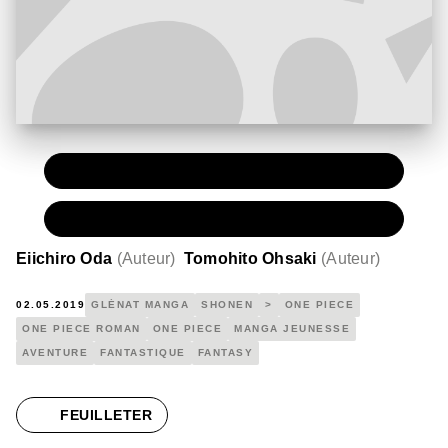
PAPIER
7,20 €
NUMÉRIQUE
4,99 €
Eiichiro Oda
(
Auteur
)
Tomohito Ohsaki
(
Auteur
)
02.05.2019
GLÉNAT MANGA
SHONEN
>
ONE PIECE
ONE PIECE ROMAN
ONE PIECE
MANGA JEUNESSE
AVENTURE
FANTASTIQUE
FANTASY
FEUILLETER