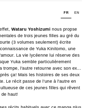
FR
EN
 effet,
Wataru Yoshizumi
nous propse
ntales de trois jeunes filles au gré du
ourte (3 volumes seulement) écrite
a connaissance de Yuka Kinitomo, une
l'amour. La vie lycéenne lui réserve des
uisque Yuka semble particulièrement
 trompe, l'autre retourne avec son ex...
 après ça! Mais les histoires de ses deux
e. Le récit passe de l'une à l'autre en
multueuse de ces jeunes filles qui rêvent
t de haut!
 ses récits habituels avec ce manga plus