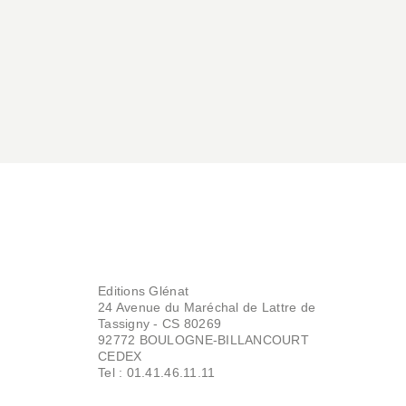
ROMANCE
Random Walk -
Tome 03
Wataru Yoshizumi
23/08/2006
ROMANCE
Random Walk -
Editions Glénat
Tome 01
24 Avenue du Maréchal de Lattre de
Wataru Yoshizumi
Tassigny - CS 80269
05/04/2006
92772 BOULOGNE-BILLANCOURT
CEDEX
Tel : 01.41.46.11.11