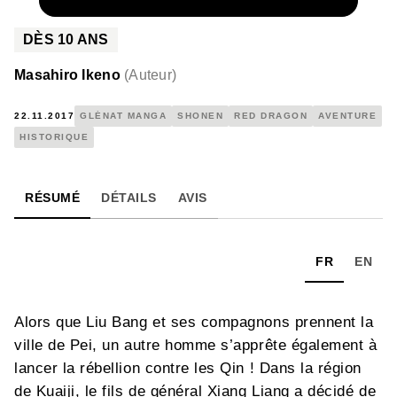
NUMÉRIQUE
4,99 €
DÈS
10
ANS
Masahiro Ikeno
(
Auteur
)
22.11.2017
GLÉNAT MANGA
SHONEN
RED DRAGON
AVENTURE
HISTORIQUE
RÉSUMÉ
DÉTAILS
AVIS
FR
EN
Alors que Liu Bang et ses compagnons prennent la
ville de Pei, un autre homme s’apprête également à
lancer la rébellion contre les Qin ! Dans la région
de Kuaiji, le fils de général Xiang Liang a décidé de