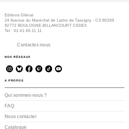
Red Dragon - Tome 05
Masahiro Ikeno
Editions Glénat
19/09/2018
24 Avenue du Maréchal de Lattre de Tassigny - CS 80269
92772 BOULOGNE-BILLANCOURT CEDEX
Tel : 01.41.46.11.11
Contactez-nous
NOS RÉSEAUX
AVENTURE
Red Dragon - Tome 04
A PROPOS
Masahiro Ikeno
16/05/2018
Qui sommes-nous ?
FAQ
Nous contacter
Catalogue