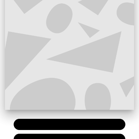
PAPIER
7,90 €