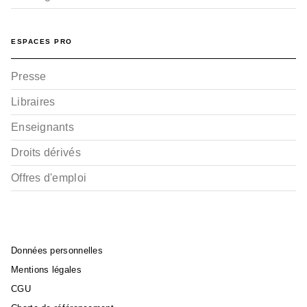
ESPACES PRO
AVENTURE
Red Dragon - Tome 03
Masahiro Ikeno
Presse
07/02/2018
Libraires
Enseignants
Droits dérivés
Offres d'emploi
AVENTURE
Red Dragon - Tome 01
Données personnelles
Masahiro Ikeno
04/10/2017
Mentions légales
CGU