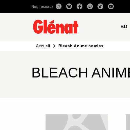
Nos réseaux
MENU
RECHERCHE
CONTENU
BD
Accueil
Bleach Anime comics
BLEACH ANIM