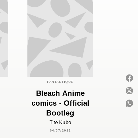
FANTASTIQUE
P
Bleach Anime
comics - Official
Bootleg
C
Tite Kubo
04/07/2012