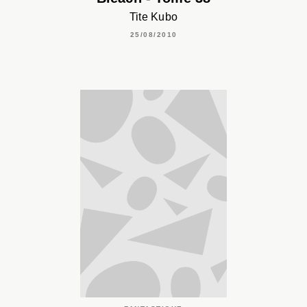
Tite Kubo
25/08/2010