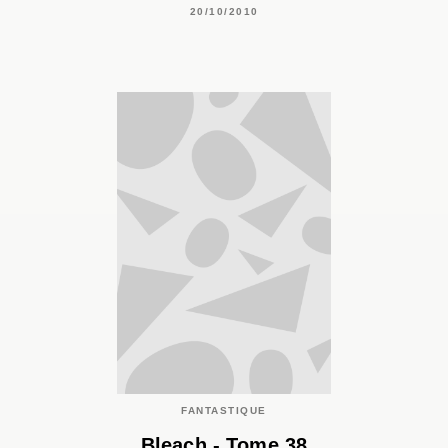
20/10/2010
FANTASTIQUE
Bleach - Tome 38