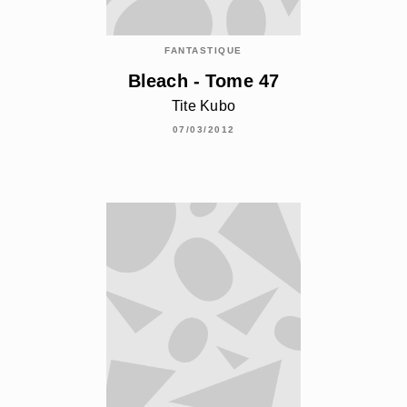
FANTASTIQUE
Bleach - Tome 47
Tite Kubo
07/03/2012