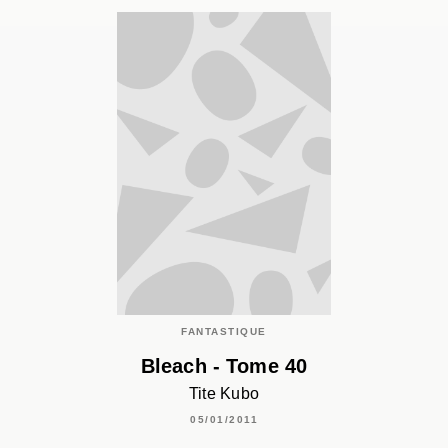
FANTASTIQUE
Bleach - Tome 40
Tite Kubo
05/01/2011