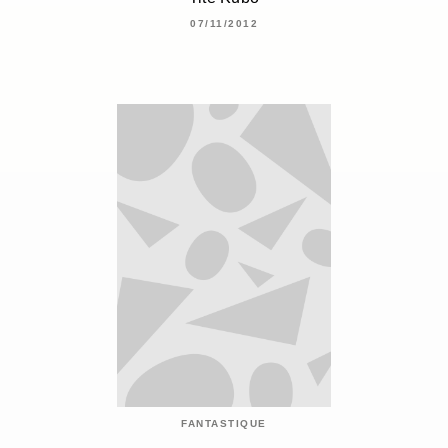
07/11/2012
FANTASTIQUE