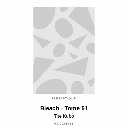
FANTASTIQUE
Bleach - Tome 51
Tite Kubo
03/01/2013