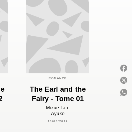
ROMANCE
P
he
The Earl and the
2
Fairy - Tome 01
C
Mizue Tani
Ayuko
19/09/2012