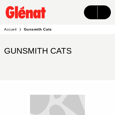
MENU
RECHERCHE
CONTENU
PIED DE PAGE
Accueil
Gunsmith Cats
GUNSMITH CATS