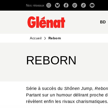
Nos réseaux
MENU
RECHERCHE
CONTENU
BD
Accueil
Reborn
REBORN
Série à succès du
Shônen Jump
,
Rebor
Partant sur un humour délirant proche 
révèlent enfin les rivaux charismatiques