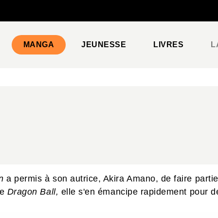
PIED DE PAGE
MANGA
JEUNESSE
LIVRES
L
n
a permis à son autrice, Akira Amano, de faire part
de
Dragon Ball,
elle s'en émancipe rapidement pour d
.