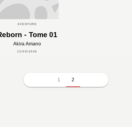
AVENTURE
Reborn - Tome 01
Akira Amano
13/09/2006
1
2