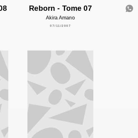
08
Reborn - Tome 07
Akira Amano
C
07/11/2007