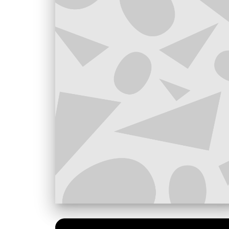
PAPIER
7,90 €