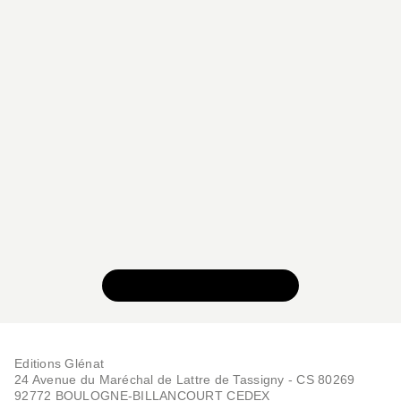
VOIR TOUTE LA SÉRIE
Editions Glénat
24 Avenue du Maréchal de Lattre de Tassigny - CS 80269
92772 BOULOGNE-BILLANCOURT CEDEX