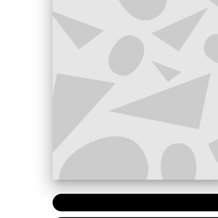
PAPIER
7,90 €