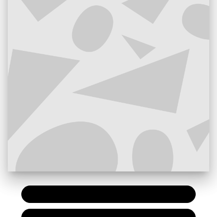
PAPIER
7,90 €