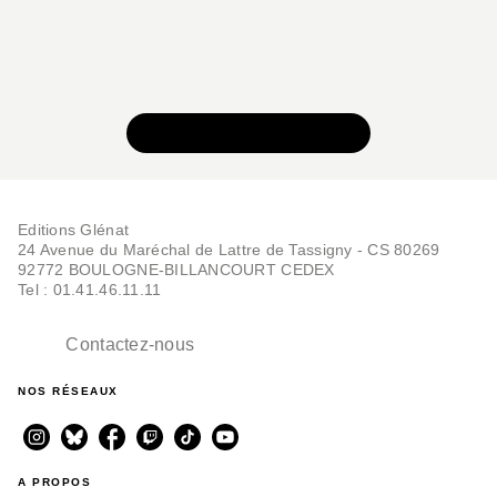
GLÉNAT MANGA
What's Michael ?! -
Tome 04
VOIR TOUTE LA SÉRIE
Makoto Kobayashi
17/02/2010
Editions Glénat
24 Avenue du Maréchal de Lattre de Tassigny - CS 80269
92772 BOULOGNE-BILLANCOURT CEDEX
Tel : 01.41.46.11.11
Contactez-nous
GLÉNAT MANGA
NOS RÉSEAUX
What's Michael ?! -
Tome 03
Makoto Kobayashi
12/11/2009
A PROPOS