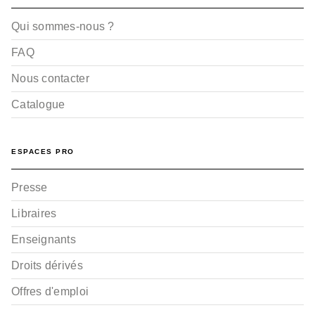
Qui sommes-nous ?
FAQ
Nous contacter
Catalogue
GLÉNAT MANGA
What's Michael ?! -
Tome 02
ESPACES PRO
Makoto Kobayashi
23/09/2009
Presse
Libraires
Enseignants
Droits dérivés
Offres d'emploi