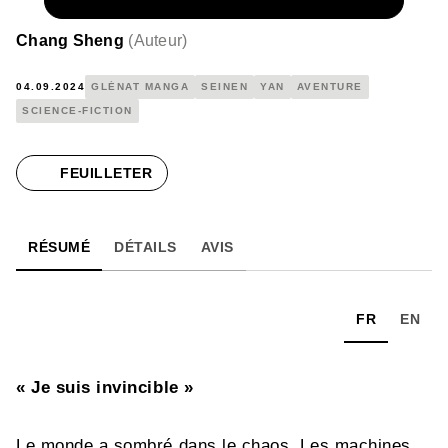
NUMÉRIQUE
10,99 €
Chang Sheng
(
Auteur
)
04.09.2024
GLÉNAT MANGA
SEINEN
YAN
AVENTURE
SCIENCE-FICTION
FEUILLETER
RÉSUMÉ
DÉTAILS
AVIS
FR
EN
« Je suis invincible »
Le monde a sombré dans le chaos. Les machines