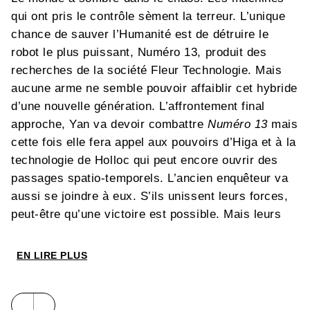
qui ont pris le contrôle sèment la terreur. L’unique
chance de sauver l’Humanité est de détruire le
robot le plus puissant, Numéro 13, produit des
recherches
de la société Fleur Technologie. Mais
aucune arme ne semble pouvoir affaiblir cet hybride
d’une nouvelle génération. L’affrontement final
approche, Yan va devoir combattre
Numéro 13
mais
cette fois elle fera appel aux pouvoirs d’Higa et à la
technologie de Holloc qui peut encore ouvrir des
passages spatio-temporels. L’ancien enquêteur va
aussi se joindre à eux. S’ils unissent leurs forces,
peut-être qu’une victoire est possible. Mais leurs
chances restent minces face à cette super-
puissance robotique d’un tout nouveau genre…
EN LIRE PLUS
Avec cette nouvelle série en trois volumes, Chang
Sheng dynamite les genres ! Il revisite les codes du
seinen manga tout en nous offrant une relecture