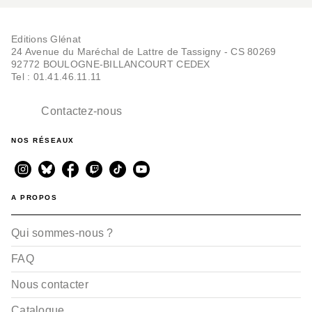
Editions Glénat
AVENTURE
24 Avenue du Maréchal de Lattre de Tassigny - CS 80269
Yan - Tome 01
92772 BOULOGNE-BILLANCOURT CEDEX
Chang Sheng
Tel : 01.41.46.11.11
03/04/2024
Contactez-nous
NOS RÉSEAUX
A PROPOS
Qui sommes-nous ?
FAQ
Nous contacter
Catalogue