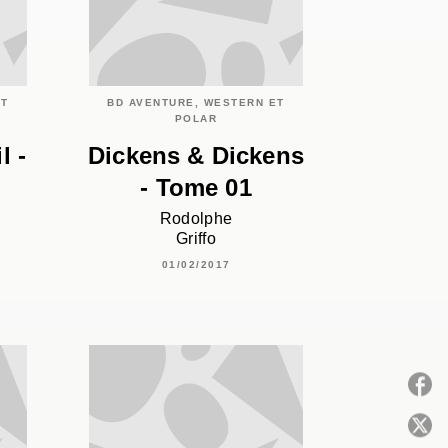
ET
BD AVENTURE, WESTERN ET
POLAR
l -
Dickens & Dickens
- Tome 01
Rodolphe
Griffo
01/02/2017
P