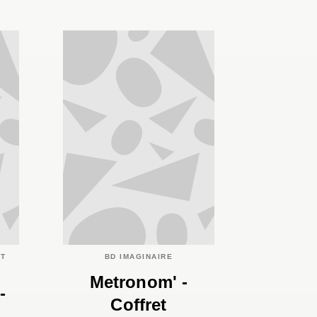
ET
BD IMAGINAIRE
Metronom' -
-
Coffret