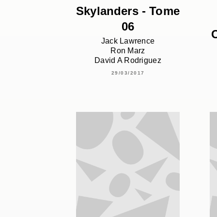
Skylanders - Tome
06
C
Jack Lawrence
Ron Marz
David A Rodriguez
29/03/2017