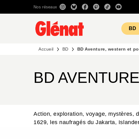
Nos réseaux
MENU
RECHERCHE
CONTENU
BD
Accueil
BD
BD Aventure, western et po
BD AVENTURE
Action, exploration, voyage, mystères, 
1629, les naufragés du Jakarta, Islander