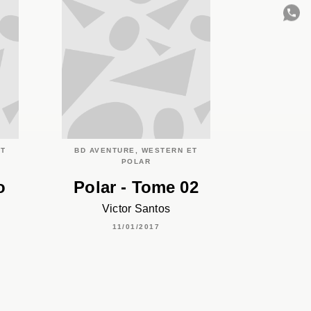
C
ET
BD AVENTURE, WESTERN ET
POLAR
o
Polar - Tome 02
Victor Santos
11/01/2017