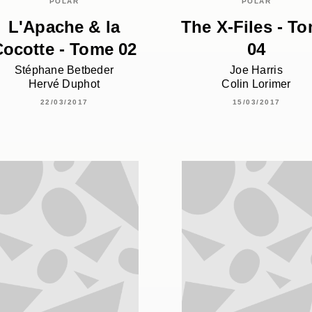
POLAR
POLAR
L'Apache & la
The X-Files - T
ocotte - Tome 02
04
Stéphane Betbeder
Joe Harris
Hervé Duphot
Colin Lorimer
22/03/2017
15/03/2017