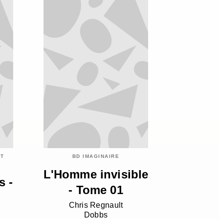
ET
BD IMAGINAIRE
L'Homme invisible
s -
- Tome 01
Chris Regnault
Dobbs