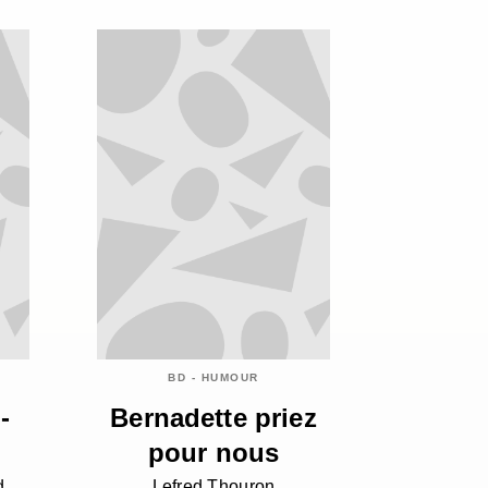
BD - HUMOUR
-
Bernadette priez
pour nous
d
Lefred Thouron