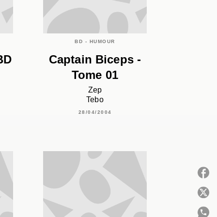
BD - HUMOUR
BD
Captain Biceps -
Tome 01
Zep
Tebo
28/04/2004
P