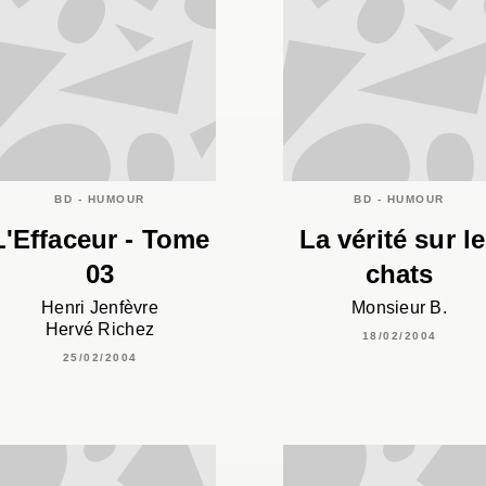
BD - HUMOUR
BD - HUMOUR
L'Effaceur - Tome
La vérité sur l
03
chats
Henri Jenfèvre
Monsieur B.
Hervé Richez
18/02/2004
25/02/2004