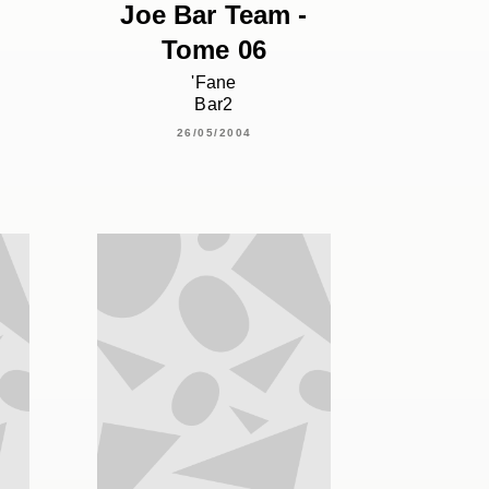
Joe Bar Team -
Tome 06
'Fane
Bar2
26/05/2004