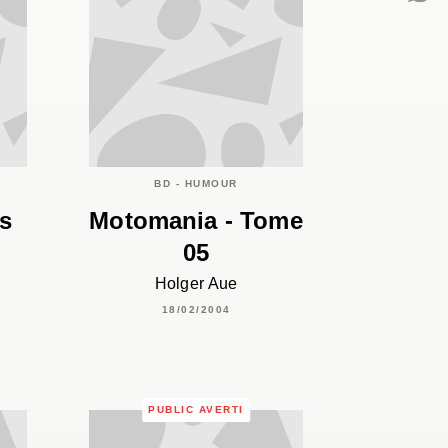
C
BD - HUMOUR
es
Motomania - Tome
05
Holger Aue
18/02/2004
PUBLIC AVERTI