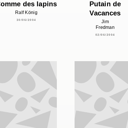
omme des lapins
Putain de
Vacances
Ralf König
30/06/2004
Jim
Fredman
02/06/2004