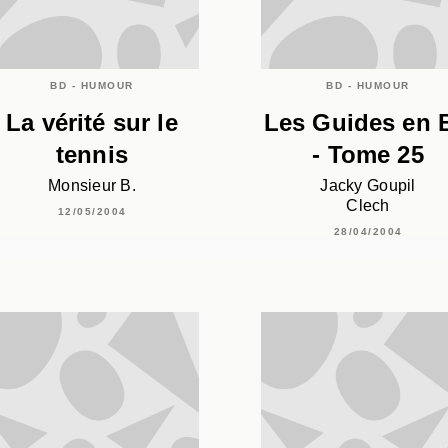
BD - HUMOUR
BD - HUMOUR
La vérité sur le
Les Guides en 
tennis
- Tome 25
Monsieur B.
Jacky Goupil
Clech
12/05/2004
28/04/2004