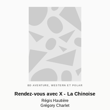
BD AVENTURE, WESTERN ET POLAR
Rendez-vous avec X - La Chinoise
Régis Hautière
Grégory Charlet