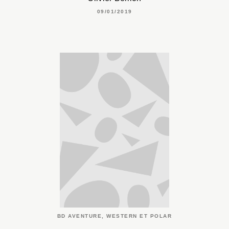
09/01/2019
BD AVENTURE, WESTERN ET POLAR