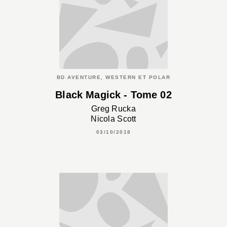
BD AVENTURE, WESTERN ET POLAR
Black Magick - Tome 02
Greg Rucka
Nicola Scott
03/10/2018