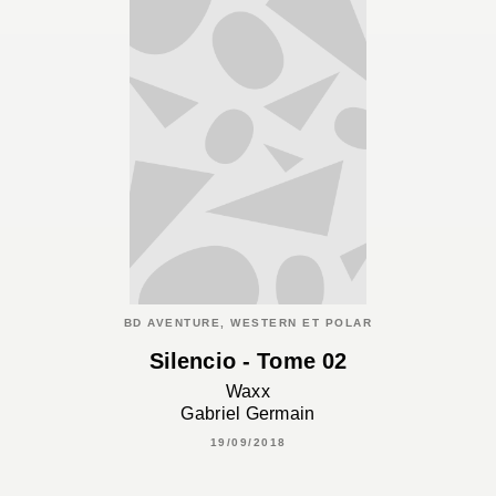
BD AVENTURE, WESTERN ET POLAR
Silencio - Tome 02
Waxx
Gabriel Germain
19/09/2018