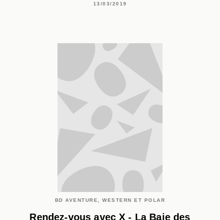
13/03/2019
BD AVENTURE, WESTERN ET POLAR
Rendez-vous avec X - La Baie des