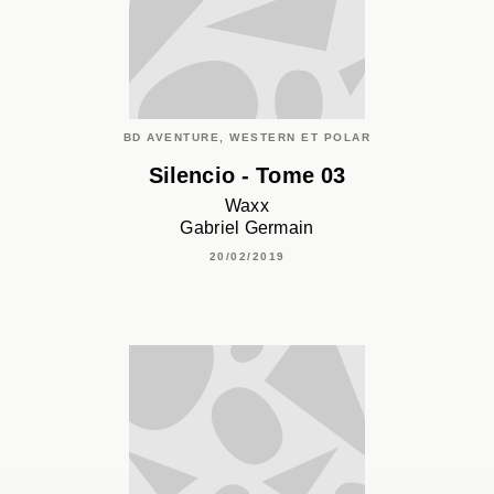
BD AVENTURE, WESTERN ET POLAR
Silencio - Tome 03
Waxx
Gabriel Germain
20/02/2019