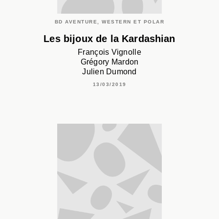
BD AVENTURE, WESTERN ET POLAR
Les bijoux de la Kardashian
François Vignolle
Grégory Mardon
Julien Dumond
13/03/2019