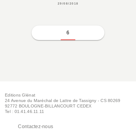
29/08/2018
6
Editions Glénat
24 Avenue du Maréchal de Lattre de Tassigny - CS 80269
92772 BOULOGNE-BILLANCOURT CEDEX
Tel : 01.41.46.11.11
Contactez-nous