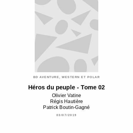
BD AVENTURE, WESTERN ET POLAR
Héros du peuple - Tome 02
Olivier Vatine
Régis Hautière
Patrick Boutin-Gagné
03/07/2019