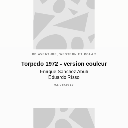
BD AVENTURE, WESTERN ET POLAR
Torpedo 1972 - version couleur
Enrique Sanchez Abuli
Eduardo Risso
02/05/2019