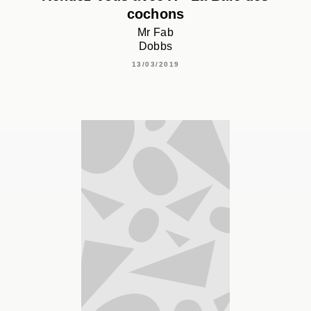
cochons
Mr Fab
Dobbs
13/03/2019