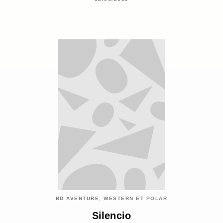
BD AVENTURE, WESTERN ET POLAR
Silencio