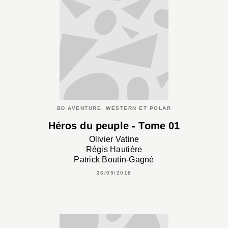
BD AVENTURE, WESTERN ET POLAR
Héros du peuple - Tome 01
Olivier Vatine
Régis Hautière
Patrick Boutin-Gagné
26/09/2018