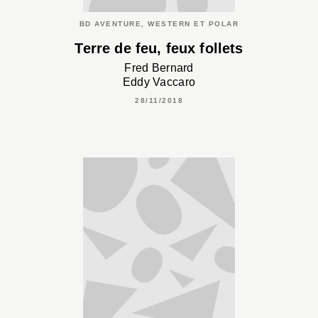
BD AVENTURE, WESTERN ET POLAR
Terre de feu, feux follets
Fred Bernard
Eddy Vaccaro
28/11/2018