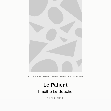
BD AVENTURE, WESTERN ET POLAR
Le Patient
Timothé Le Boucher
10/04/2019