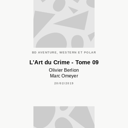
BD AVENTURE, WESTERN ET POLAR
L'Art du Crime - Tome 09
Olivier Berlion
Marc Omeyer
20/02/2019