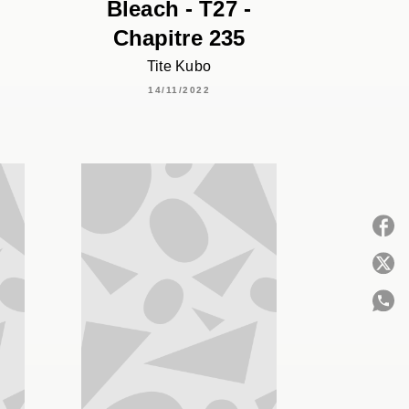
Bleach - T27 -
Chapitre 235
Tite Kubo
14/11/2022
P
C