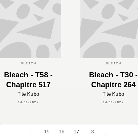
BLEACH
BLEACH
Bleach - T58 -
Bleach - T30 -
Chapitre 517
Chapitre 264
Tite Kubo
Tite Kubo
14/11/2022
14/11/2022
15
16
17
18
...
...