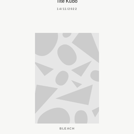
Tite Kubo
14/11/2022
BLEACH