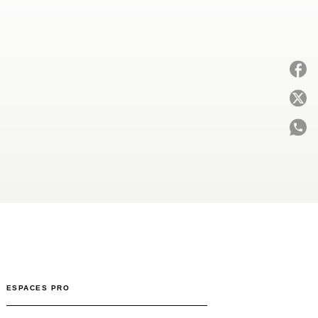
P
C
ESPACES PRO