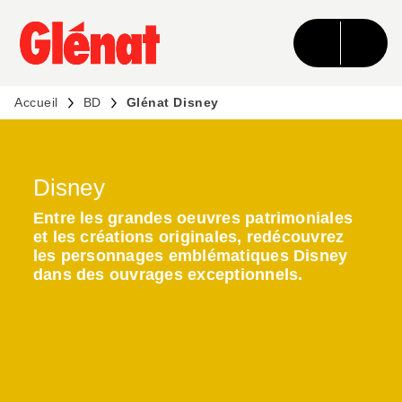
MENU
RECHERCHE
CONTENU
PIED DE PAGE
Accueil
BD
Glénat Disney
Disney
Entre les grandes oeuvres patrimoniales
et les créations originales, redécouvrez
les personnages emblématiques Disney
dans des ouvrages exceptionnels.