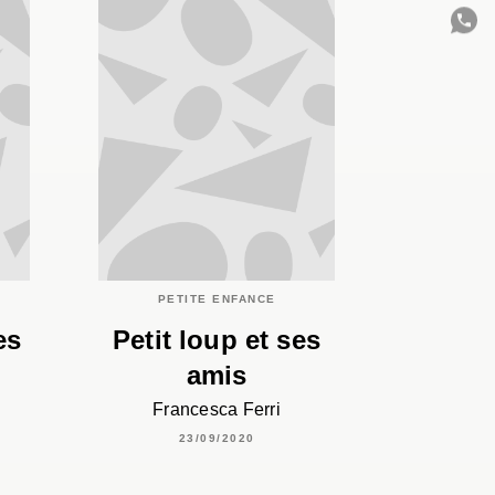
C
PETITE ENFANCE
es
Petit loup et ses
amis
Francesca Ferri
23/09/2020