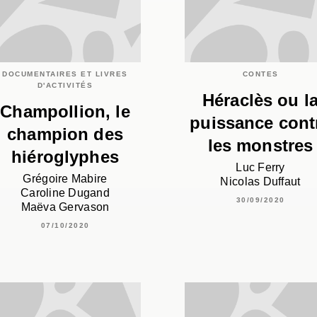
DOCUMENTAIRES ET LIVRES
CONTES
D'ACTIVITÉS
Héraclès ou l
Champollion, le
puissance cont
champion des
les monstres
hiéroglyphes
Luc Ferry
Grégoire Mabire
Nicolas Duffaut
Caroline Dugand
30/09/2020
Maëva Gervason
07/10/2020