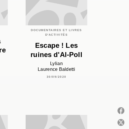
DOCUMENTAIRES ET LIVRES
D'ACTIVITÉS
a
Escape ! Les
re
ruines d'Al-Poll
Lylian
Laurence Baldetti
30/09/2020
P