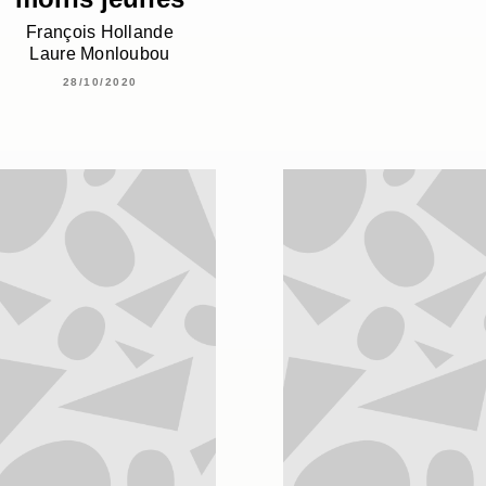
François Hollande
Laure Monloubou
28/10/2020