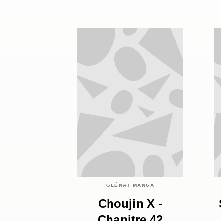
GLÉNAT MANGA
Choujin X -
Chapitre 42