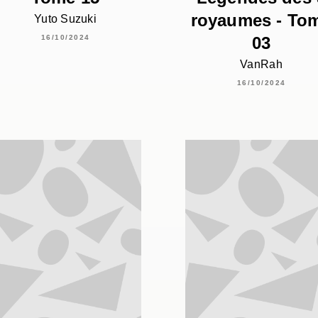
royaumes - To
Yuto Suzuki
03
16/10/2024
VanRah
16/10/2024