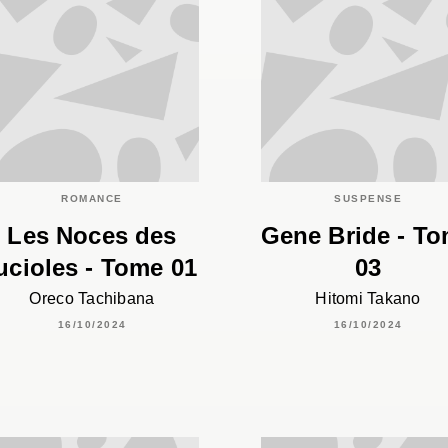
ROMANCE
SUSPENSE
Les Noces des
Gene Bride - T
ucioles - Tome 01
03
Oreco Tachibana
Hitomi Takano
16/10/2024
16/10/2024