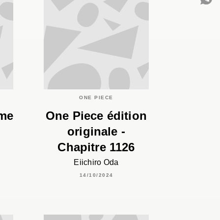
C
ONE PIECE
ome
One Piece édition
originale -
Chapitre 1126
Eiichiro Oda
14/10/2024