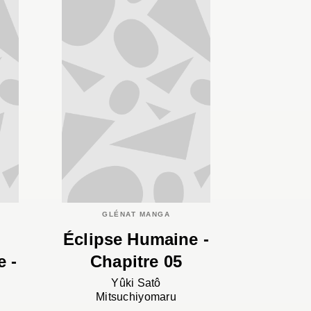
GLÉNAT MANGA
Éclipse Humaine -
e -
Chapitre 05
Yûki Satô
Mitsuchiyomaru