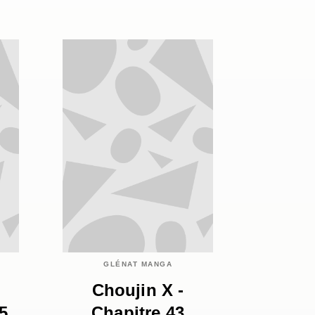
GLÉNAT MANGA
Choujin X -
5
Chapitre 43