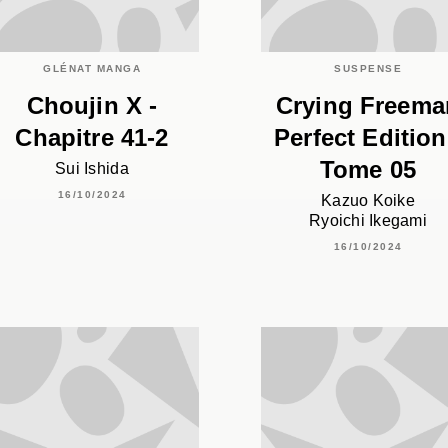
GLÉNAT MANGA
SUSPENSE
Choujin X -
Crying Freema
Chapitre 41-2
Perfect Edition
Tome 05
Sui Ishida
16/10/2024
Kazuo Koike
Ryoichi Ikegami
16/10/2024