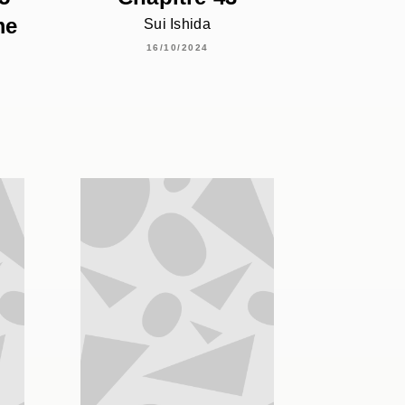
me
Sui Ishida
16/10/2024