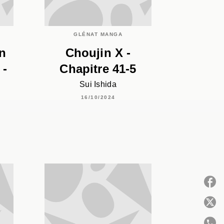
GLÉNAT MANGA
n
Choujin X -
 -
Chapitre 41-5
Sui Ishida
16/10/2024
P