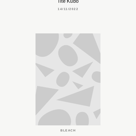
Tite Kubo
14/11/2022
BLEACH