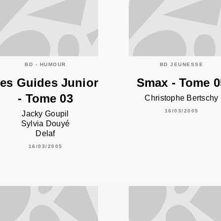
BD - HUMOUR
BD JEUNESSE
es Guides Junior
Smax - Tome 0
- Tome 03
Christophe Bertschy
16/03/2005
Jacky Goupil
Sylvia Douyé
Delaf
16/03/2005