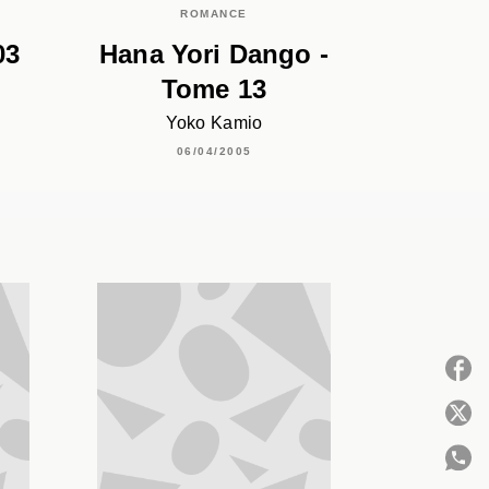
ROMANCE
03
Hana Yori Dango -
Tome 13
Yoko Kamio
06/04/2005
P