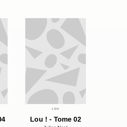
LOU
04
Lou ! - Tome 02