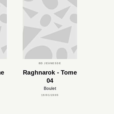
BD JEUNESSE
me
Raghnarok - Tome
04
Boulet
19/01/2005