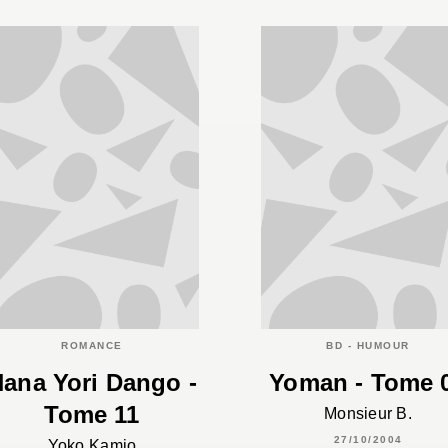
ROMANCE
BD - HUMOUR
ana Yori Dango -
Yoman - Tome 
Tome 11
Monsieur B.
27/10/2004
Yoko Kamio