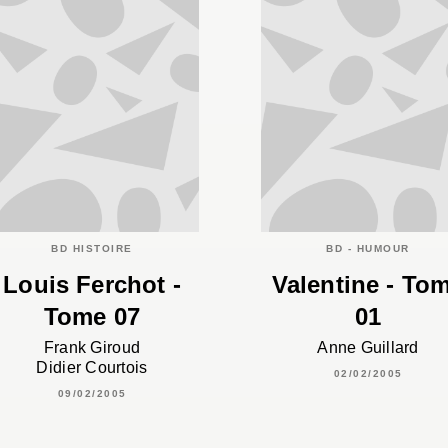
BD HISTOIRE
BD - HUMOUR
Louis Ferchot -
Valentine - To
Tome 07
01
Frank Giroud
Anne Guillard
Didier Courtois
02/02/2005
09/02/2005