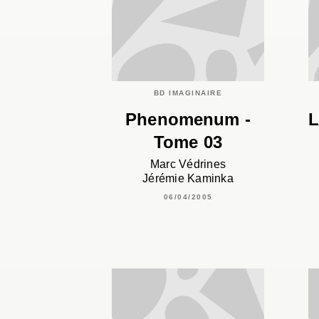
BD IMAGINAIRE
Phenomenum -
L
Tome 03
Marc Védrines
Jérémie Kaminka
06/04/2005