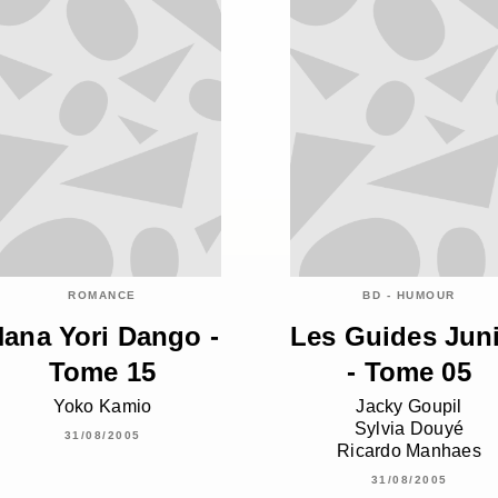
ROMANCE
BD - HUMOUR
ana Yori Dango -
Les Guides Jun
Tome 15
- Tome 05
Yoko Kamio
Jacky Goupil
Sylvia Douyé
31/08/2005
Ricardo Manhaes
31/08/2005