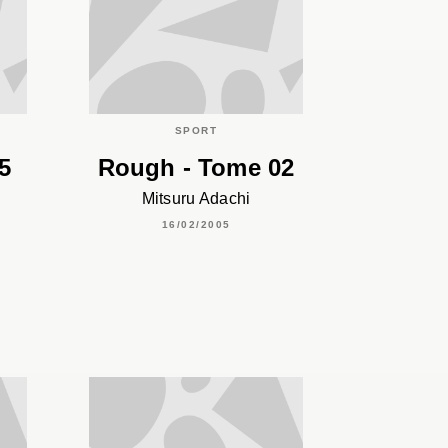
C
SPORT
5
Rough - Tome 02
Mitsuru Adachi
16/02/2005