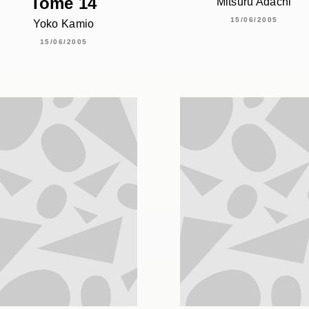
Tome 14
Mitsuru Adachi
15/06/2005
Yoko Kamio
15/06/2005