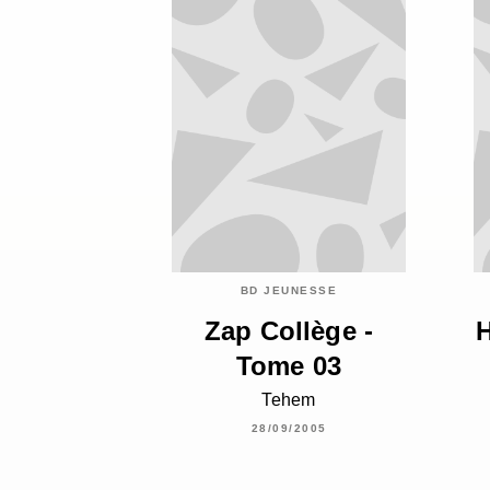
BD JEUNESSE
Zap Collège -
H
Tome 03
Tehem
28/09/2005