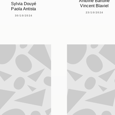
Antoine Bartone
Sylvia Douyé
Vincent Blaviel
Paola Antista
23/10/2024
30/10/2024