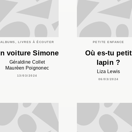
ALBUMS, LIVRES À ÉCOUTER
PETITE ENFANCE
n voiture Simone
Où es-tu petit
lapin ?
Géraldine Collet
Maurèen Poignonec
Liza Lewis
13/03/2024
06/03/2024