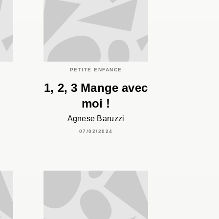
C
PETITE ENFANCE
1, 2, 3 Mange avec
moi !
Agnese Baruzzi
07/02/2024