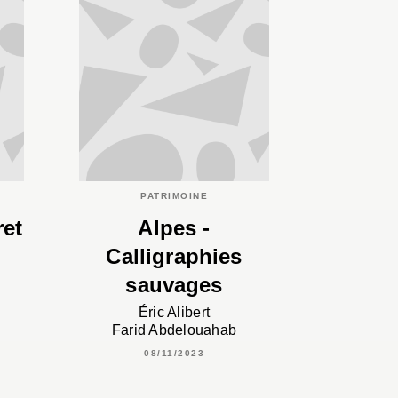
PATRIMOINE
ret
Alpes -
Calligraphies
sauvages
Éric Alibert
Farid Abdelouahab
08/11/2023