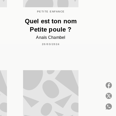
PETITE ENFANCE
Quel est ton nom
Petite poule ?
Anaïs Chambel
20/03/2024
P