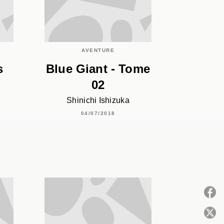
AVENTURE
s
Blue Giant - Tome
02
Shinichi Ishizuka
04/07/2018
P