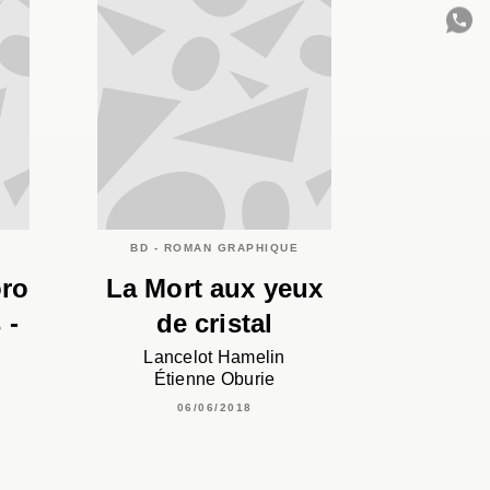
C
BD - ROMAN GRAPHIQUE
oro
La Mort aux yeux
 -
de cristal
Lancelot Hamelin
Étienne Oburie
06/06/2018