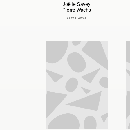
Joëlle Savey
Pierre Wachs
26/02/2003