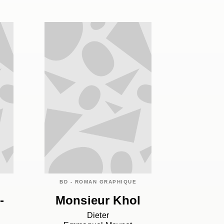
BD - ROMAN GRAPHIQUE
-
Monsieur Khol
Dieter