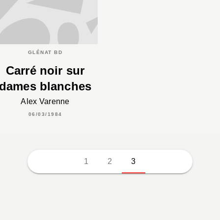
GLÉNAT BD
Carré noir sur
dames blanches
Alex Varenne
06/03/1984
1
2
3