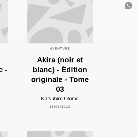
C
AVENTURE
Akira (noir et
e -
blanc) - Édition
originale - Tome
03
Katsuhiro Otomo
28/03/2018