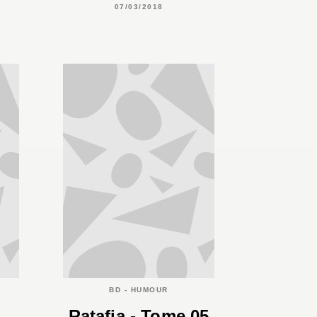
07/03/2018
BD - HUMOUR
Ratafia - Tome 05