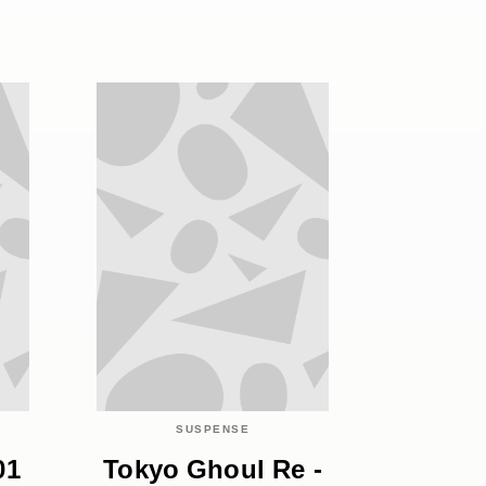
SUSPENSE
01
Tokyo Ghoul Re -