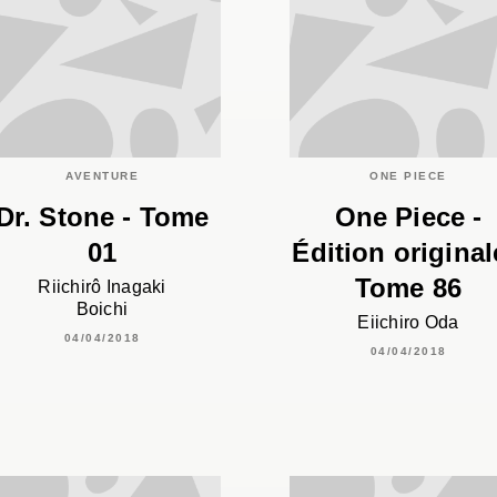
AVENTURE
ONE PIECE
Dr. Stone - Tome
One Piece -
01
Édition original
Tome 86
Riichirô Inagaki
Boichi
Eiichiro Oda
04/04/2018
04/04/2018