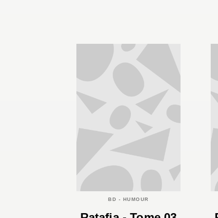
BD - HUMOUR
Ratafia - Tome 03