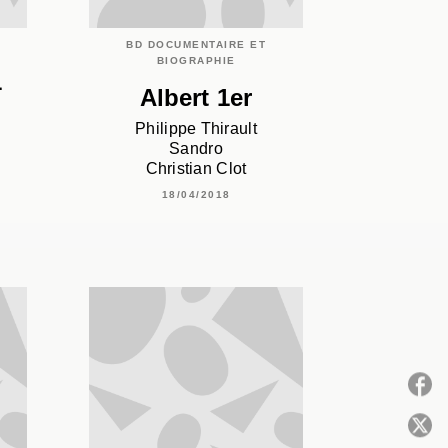
BD DOCUMENTAIRE ET
BIOGRAPHIE
1
Albert 1er
Philippe Thirault
Sandro
Christian Clot
18/04/2018
P