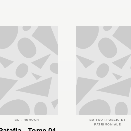
BD - HUMOUR
BD TOUT-PUBLIC ET
PATRIMONIALE
Ratafia - Tome 04