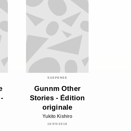
SUSPENSE
e
Gunnm Other
-
Stories - Édition
originale
Yukito Kishiro
16/05/2018