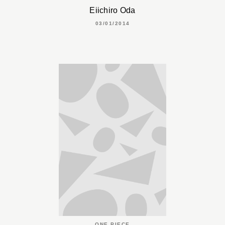
Eiichiro Oda
03/01/2014
ONE PIECE