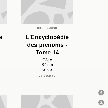
BD - HUMOUR
e
L'Encyclopédie
-
des prénoms -
Tome 14
Gégé
Bélom
Gildo
29/03/2006
P