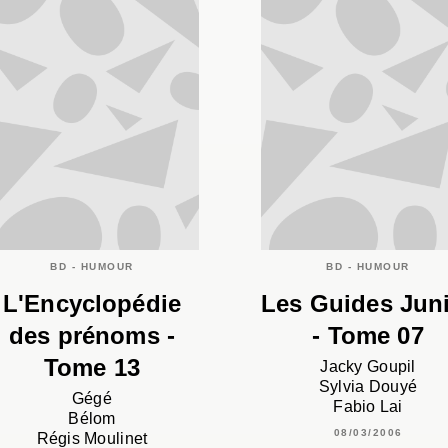
BD - HUMOUR
BD - HUMOUR
L'Encyclopédie
Les Guides Jun
des prénoms -
- Tome 07
Tome 13
Jacky Goupil
Sylvia Douyé
Gégé
Fabio Lai
Bélom
08/03/2006
Régis Moulinet