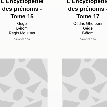
L'Encyclopédie
L'Encyclopédi
des prénoms -
des prénoms 
Tome 15
Tome 17
Gégé
Cédric Ghorbani
Bélom
Gégé
Régis Moulinet
Bélom
06/09/2006
06/09/2006