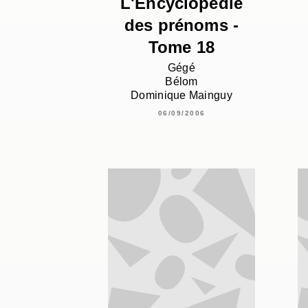
L'Encyclopédie
des prénoms -
Tome 18
Gégé
Bélom
Dominique Mainguy
06/09/2006