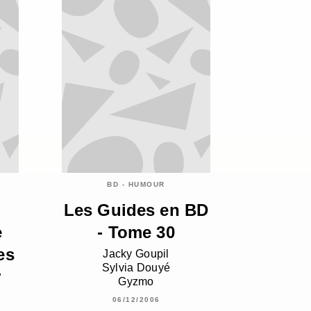
BD - HUMOUR
Les Guides en BD
e
- Tome 30
es
Jacky Goupil
Sylvia Douyé
r
Gyzmo
06/12/2006