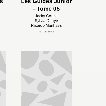
es
Les Guides Junior
- Tome 05
Jacky Goupil
Sylvia Douyé
Ricardo Manhaes
31/08/2005