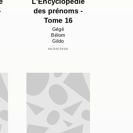
e
L'Encyclopédie
-
des prénoms -
Tome 16
Gégé
Bélom
Gildo
06/09/2006