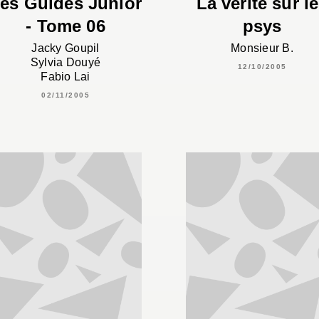
es Guides Junior
La vérité sur l
- Tome 06
psys
Jacky Goupil
Monsieur B.
Sylvia Douyé
12/10/2005
Fabio Lai
02/11/2005