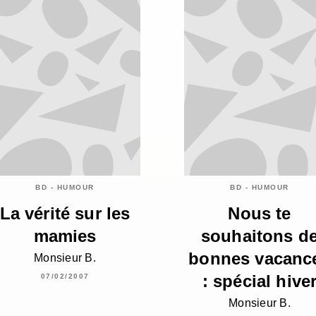
BD - HUMOUR
BD - HUMOUR
La vérité sur les
Nous te
mamies
souhaitons d
bonnes vacanc
Monsieur B.
: spécial hive
07/02/2007
Monsieur B.