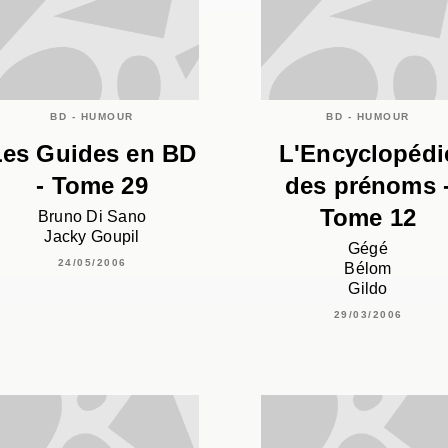
BD - HUMOUR
BD - HUMOUR
Les Guides en BD
L'Encyclopédi
- Tome 29
des prénoms 
Tome 12
Bruno Di Sano
Jacky Goupil
Gégé
24/05/2006
Bélom
Gildo
29/03/2006