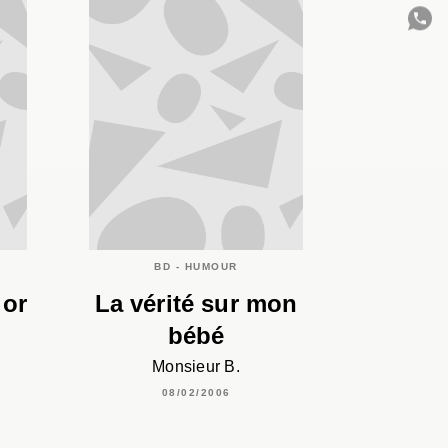
C
BD - HUMOUR
ior
La vérité sur mon
bébé
Monsieur B.
08/02/2006