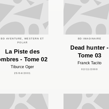
BD AVENTURE, WESTERN ET
BD IMAGINAIRE
POLAR
Dead hunter -
La Piste des
Tome 03
ombres - Tome 02
Franck Tacito
Tiburce Oger
02/11/2000
25/04/2001