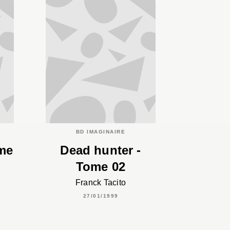
BD IMAGINAIRE
ome
Dead hunter -
Tome 02
Franck Tacito
27/01/1999