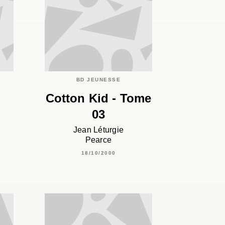
C
BD JEUNESSE
Cotton Kid - Tome
03
Jean Léturgie
Pearce
18/10/2000