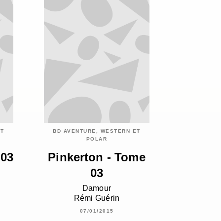
ET
BD AVENTURE, WESTERN ET
POLAR
 03
Pinkerton - Tome
03
Damour
Rémi Guérin
07/01/2015