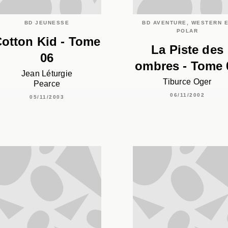
BD JEUNESSE
BD AVENTURE, WESTERN 
POLAR
otton Kid - Tome
La Piste des
06
ombres - Tome 
Jean Léturgie
Tiburce Oger
Pearce
06/11/2002
05/11/2003