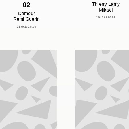
02
Thierry Lamy
Mikaël
Damour
19/06/2013
Rémi Guérin
08/01/2014