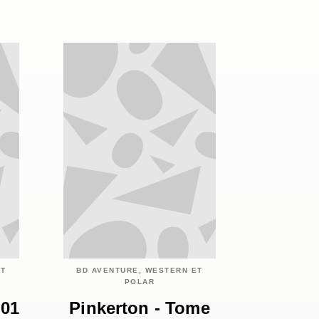
ET
BD AVENTURE, WESTERN ET
POLAR
 01
Pinkerton - Tome