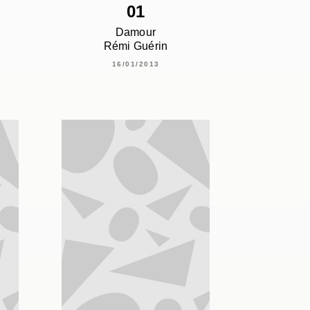
01
Damour
Rémi Guérin
16/01/2013