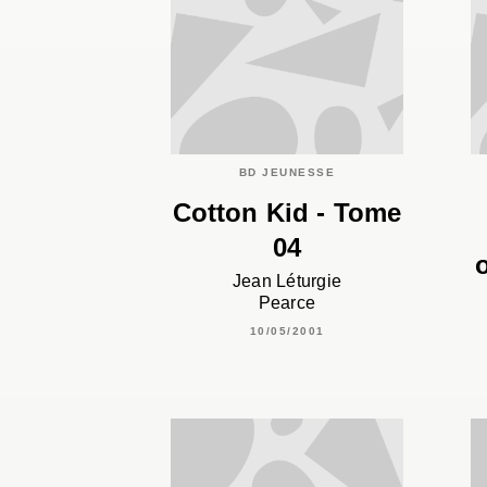
BD JEUNESSE
Cotton Kid - Tome
04
Jean Léturgie
Pearce
10/05/2001