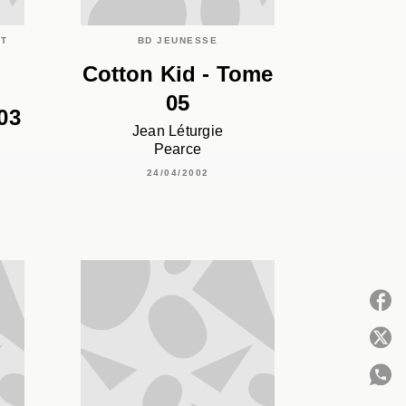
ET
BD JEUNESSE
Cotton Kid - Tome
05
03
Jean Léturgie
Pearce
24/04/2002
P