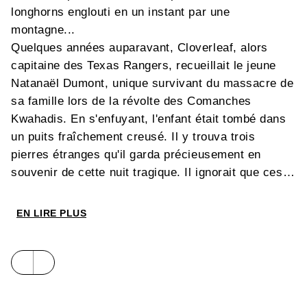
longhorns englouti en un instant par une
montagne...
Quelques années auparavant, Cloverleaf, alors
capitaine des Texas Rangers, recueillait le jeune
Natanaël Dumont, unique survivant du massacre de
sa famille lors de la révolte des Comanches
Kwahadis. En s'enfuyant, l'enfant était tombé dans
un puits fraîchement creusé. Il y trouva trois
pierres étranges qu'il garda précieusement en
souvenir de cette nuit tragique. Il ignorait que ces
pierres renfermaient l'esprit des " Gahe ",
puissantes divinités selon les légendes indiennes."
EN LIRE PLUS
Et malheur sur le monde si celui qui possède les
pierres sacrées n'a pas le coeur en paix... Prenez
garde aux " Gahe "... Prenez garde aux " Pierres
Brûlantes "... "