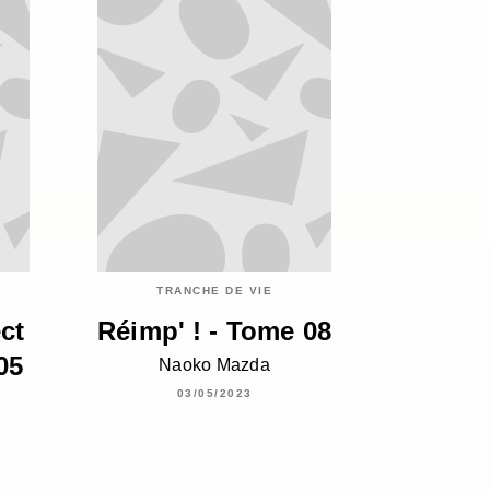
TRANCHE DE VIE
ct
Réimp' ! - Tome 08
05
Naoko Mazda
03/05/2023