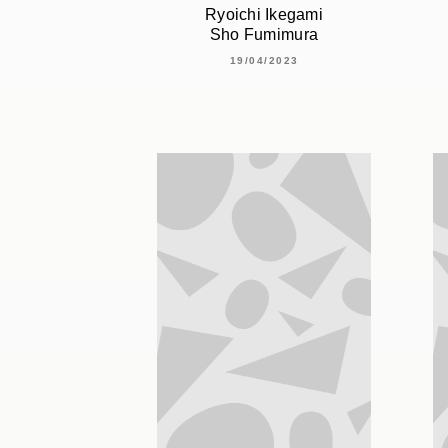
Ryoichi Ikegami
Sho Fumimura
19/04/2023