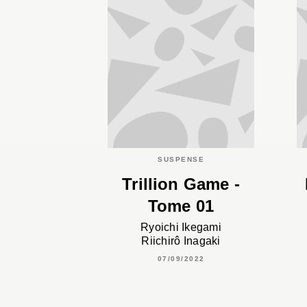
SUSPENSE
Trillion Game -
Tome 01
Ryoichi Ikegami
Riichirô Inagaki
07/09/2022