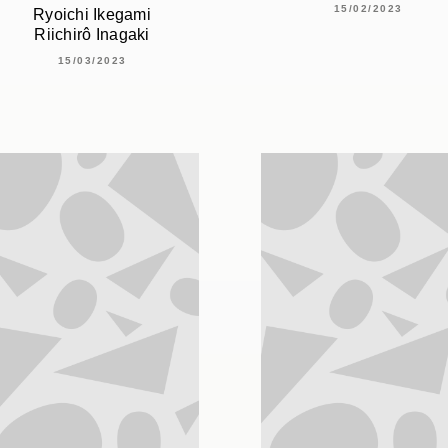
15/02/2023
Ryoichi Ikegami
Riichirô Inagaki
15/03/2023