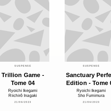
SUSPENSE
SUSPENSE
Trillion Game -
Sanctuary Perfe
Tome 04
Edition - Tome 
Ryoichi Ikegami
Ryoichi Ikegami
Riichirô Inagaki
Sho Fumimura
21/06/2023
21/06/2023