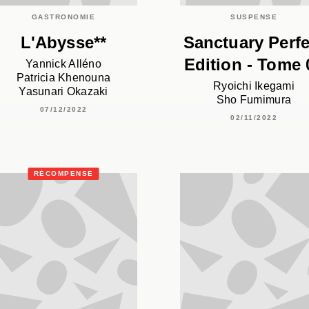
GASTRONOMIE
SUSPENSE
L'Abysse**
Sanctuary Perfe
Edition - Tome 
Yannick Alléno
Patricia Khenouna
Ryoichi Ikegami
Yasunari Okazaki
Sho Fumimura
07/12/2022
02/11/2022
RÉCOMPENSÉ