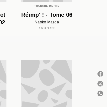
TRANCHE DE VIE
ct
Réimp' ! - Tome 06
02
Naoko Mazda
02/11/2022
P
C