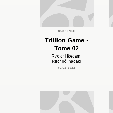
SUSPENSE
Trillion Game -
Tome 02
Ryoichi Ikegami
Riichirô Inagaki
02/11/2022