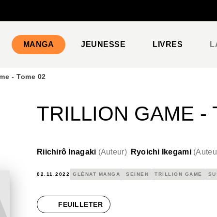
PIED DE PAGE
MANGA
JEUNESSE
LIVRES
L
ame - Tome 02
TRILLION GAME -
Riichirô Inagaki
(
Auteur
)
Ryoichi Ikegami
(
Auteu
02.11.2022
GLÉNAT MANGA
SEINEN
TRILLION GAME
SU
FEUILLETER